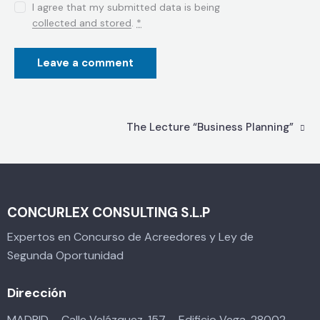
I agree that my submitted data is being
collected and stored
.
*
The Lecture “Business Planning”
CONCURLEX CONSULTING S.L.P
Expertos en Concurso de Acreedores y Ley de
Segunda Oportunidad
Dirección
MADRID – Calle Velázquez, 157 – Edificio Vega. 28002