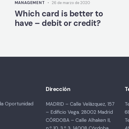
MANAGEMENT
26 de marzo de 2020
Which card is better to
have – debit or credit?
Dirección
T
da Oportunidad
MADRID – Calle Velázquez, 157
T
– Edificio Vega. 28002 Madrid
6
CÓRDOBA – Calle Alhaken II,
T
n.º 10, 3.º 3. 14008 Córdoba
4