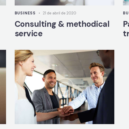
BUSINESS
21 de abril de 2020
BU
Consulting & methodical
P
service
t